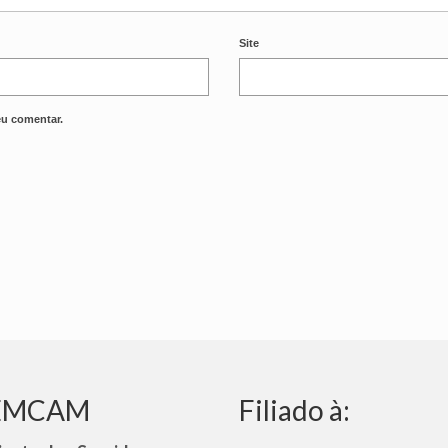
Site
eu comentar.
SEMCAM
Filiado à: