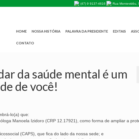
(47) 9 9137-4616
Rua Montevidéu, 
HOME
NOSSA HISTÓRIA
PALAVRA DA PRESIDENTE
EDITAIS
ASSO
CONTATO
dar da saúde mental é um
ide de você!
brá-lo(a) que:
loga Manoela Izidoro (CRP 12.17921), como forma de ampliar a prot
cossocial (CAPS), que fica do lado da nossa sede; e