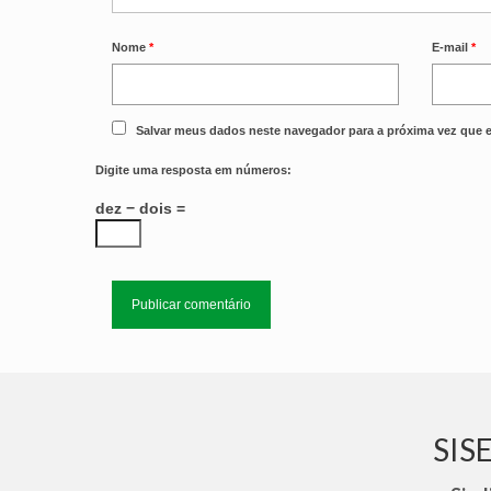
Nome
*
E-mail
*
Salvar meus dados neste navegador para a próxima vez que 
Digite uma resposta em números:
dez − dois =
SI