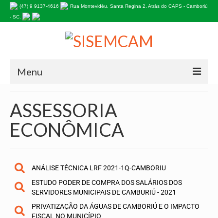
(47) 9 9137-4616
Rua Montevidéu, Santa Regina 2, Atrás do CAPS - Camboriú
- SC.
Menu
HOME
ASSESSORIA
NOSSA HISTÓRIA
ECONÔMICA
Estatuto do Sindicato
PALAVRA DA PRESIDENTE
ANÁLISE TÉCNICA LRF 2021-1Q-CAMBORIU
EDITAIS
ESTUDO PODER DE COMPRA DOS SALÁRIOS DOS
SERVIDORES MUNICIPAIS DE CAMBURIÚ - 2021
INFORMATIVOS
PRIVATIZAÇÃO DA ÁGUAS DE CAMBORIÚ E O IMPACTO
FISCAL NO MUNICÍPIO
ASSOCIE-SE