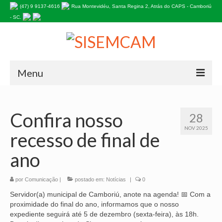
(47) 9 9137-4616
Rua Montevidéu, Santa Regina 2, Atrás do CAPS - Camboriú
- SC.
Menu
HOME
Confira nosso
28
NOSSA HISTÓRIA
NOV 2025
recesso de final de
Estatuto do Sindicato
ano
PALAVRA DA PRESIDENTE
por
EDITAIS
Comunicação
|
postado em:
Notícias
|
0
Servidor(a) municipal de Camboriú, anote na agenda! 📅 Com a
INFORMATIVOS
proximidade do final do ano, informamos que o nosso
expediente seguirá até 5 de dezembro (sexta-feira), às 18h.
ASSOCIE-SE