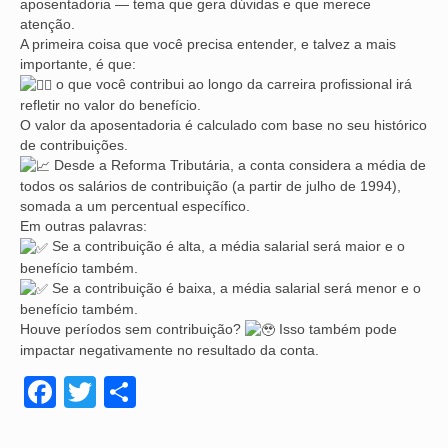
aposentadoria — tema que gera dúvidas e que merece
atenção.
CONVÊNIOS
A primeira coisa que você precisa entender, e talvez a mais
importante, é que:
MÍDIAS
o que você contribui ao longo da carreira profissional irá
refletir no valor do benefício.
NOTÍCIAS
O valor da aposentadoria é calculado com base no seu histórico
de contribuições.
FOTOS
Desde a Reforma Tributária, a conta considera a média de
todos os salários de contribuição (a partir de julho de 1994),
QUEM SOMOS
somada a um percentual específico.
Em outras palavras:
ASSESSORIA JURÍDICA
Se a contribuição é alta, a média salarial será maior e o
benefício também.
ASSESSORIA ECONÔMICA
Se a contribuição é baixa, a média salarial será menor e o
benefício também.
CONTATO
Houve períodos sem contribuição?
Isso também pode
impactar negativamente no resultado da conta.
Facebook
Twitter
Share