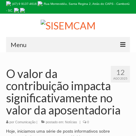
(47) 9 9137-4616
Rua Montevidéu, Santa Regina 2, Atrás do CAPS - Camboriú
- SC.
Menu
HOME
O valor da
12
NOSSA HISTÓRIA
AGO 2025
contribuição impacta
Estatuto do Sindicato
significativamente no
PALAVRA DA PRESIDENTE
valor da aposentadoria
EDITAIS
por
Comunicação
|
postado em:
Notícias
|
0
INFORMATIVOS
Hoje, iniciamos uma série de posts informativos sobre
ASSOCIE-SE