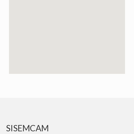
CONVÊNIOS
MÍDIAS
NOTÍCIAS
FOTOS
QUEM SOMOS
ASSESSORIA JURÍDICA
ASSESSORIA ECONÔMICA
CONTATO
SISEMCAM