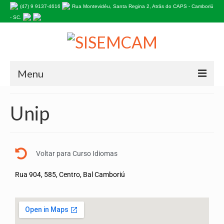
(47) 9 9137-4616
Rua Montevidéu, Santa Regina 2, Atrás do CAPS - Camboriú
- SC.
Menu
HOME
Unip
NOSSA HISTÓRIA
Estatuto do Sindicato
Voltar para Curso Idiomas
PALAVRA DA PRESIDENTE
Rua 904, 585, Centro, Bal Camboriú
EDITAIS
INFORMATIVOS
ASSOCIE-SE