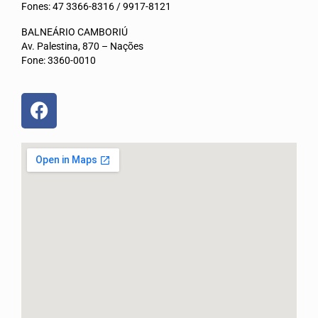
Fones: 47 3366-8316 / 9917-8121
CONVÊNIOS
BALNEÁRIO CAMBORIÚ
Av. Palestina, 870 – Nações
MÍDIAS
Fone: 3360-0010
NOTÍCIAS
FOTOS
QUEM SOMOS
ASSESSORIA JURÍDICA
ASSESSORIA ECONÔMICA
CONTATO