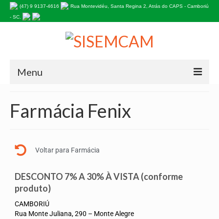
(47) 9 9137-4616
Rua Montevidéu, Santa Regina 2, Atrás do CAPS - Camboriú
- SC.
Menu
HOME
Farmácia Fenix
NOSSA HISTÓRIA
Estatuto do Sindicato
Voltar para Farmácia
PALAVRA DA PRESIDENTE
DESCONTO 7% A 30% À VISTA (conforme
EDITAIS
produto)
INFORMATIVOS
CAMBORIÚ
Rua Monte Juliana, 290 – Monte Alegre
ASSOCIE-SE