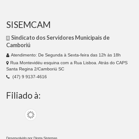
CONVÊNIOS
SISEMCAM
MÍDIAS
Sindicato dos Servidores Municipais de
NOTÍCIAS
Camboriú
FOTOS
Atendimento: De Segunda à Sexta-feira das 12h às 18h
Rua Montevidéu esquina com a Rua Lisboa. Atrás do CAPS
QUEM SOMOS
Santa Regina 2/Camboriú SC
ASSESSORIA JURÍDICA
(47) 9 9137-4616
ASSESSORIA ECONÔMICA
Filiado à:
CONTATO
Desenvolvido por
Direta Sistemas
.