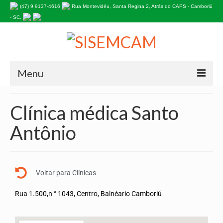
(47) 9 9137-4616
Rua Montevidéu, Santa Regina 2, Atrás do CAPS - Camboriú
- SC.
Menu
HOME
Clínica médica Santo
NOSSA HISTÓRIA
Antônio
Estatuto do Sindicato
PALAVRA DA PRESIDENTE
Voltar para Clínicas
EDITAIS
Rua 1.500,n ° 1043, Centro, Balnéario Camboriú
INFORMATIVOS
ASSOCIE-SE